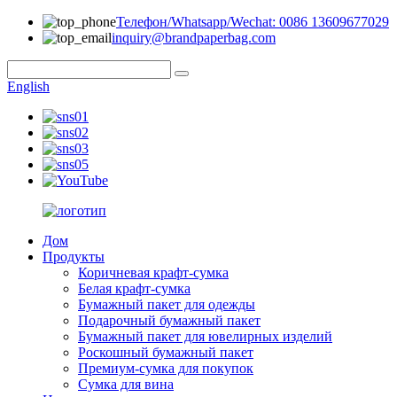
Телефон/Whatsapp/Wechat: 0086 13609677029
inquiry@brandpaperbag.com
English
Дом
Продукты
Коричневая крафт-сумка
Белая крафт-сумка
Бумажный пакет для одежды
Подарочный бумажный пакет
Бумажный пакет для ювелирных изделий
Роскошный бумажный пакет
Премиум-сумка для покупок
Сумка для вина