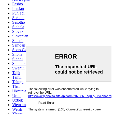
Pashto
Persian
Punjabi
Serbian
Sesotho
Sinhala
Slovak
Slovenian
Somali
Samoan
Scots Gaelic
Shona
Sindhi
Sundanese
Swahili
Tajik
Tamil
Telugu
Thai
Ukrainian
Urdu
Uzbek
Vietnamese
Welsh
Xhosa