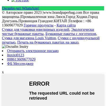
Онлайн-чат WhatsApp!
© Авторское право 2023 |www.brandpaperbag.com Все права
защищены.|Промышленная зона Ляося.Город Ходжи.Город
Дунгуань.Провинция Гуандонг.КИТАЙ |Телефон : +86
13609677029
Горячие продукты
-
Карта сайта
Сумки для упаковки ювелирных изделий
,
Экологически
чистые бумажные пакеты
,
Бумажные пакеты с логотипом
,
Сумка для магазина Louis Vuitton
,
Сумки с индивидуальной
печатью
,
Печать на бумажных пакетах на заказ
,
Отправить электронное письмо
liuxixi0123
008613609677029
ФБ Мессенджер
x