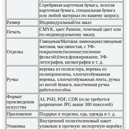
Серебряная карточная бумага, золотая
карточная бумага, специальная бумага
или любой материал по вашему запросу.
Размер
Индивидуальный/на заказ
CMYK, цвет Pantone, точечный цвет или
Печать
по индивидуальному заказу.
Глянцевая/Матовая ламинация;глянцевая/
матовая, маслянистая, с УФ-
Отделка
покрытием;тиснение;тиснение
фольгой;блеск;флокирование, УФ-
литография, шелкография и т. д.
веревка из полиэстера, веревка из
полипропилена, хлопчатобумажная
Ручка
веревка, хлопчатобумажная лента, ручка
из витой бумаги, высеченная ручка
работоспособна
Формат
AI, PSD, PDF, CDR (если требуется
произведения
разрешение JPG выше 300 пикселей)
искусства
Приложение
Подарки и поделки, еда, одежда и т. д.
Внутренний полиэтиленовый пакет
Упаковка
упакован в прочную экспортную коробку