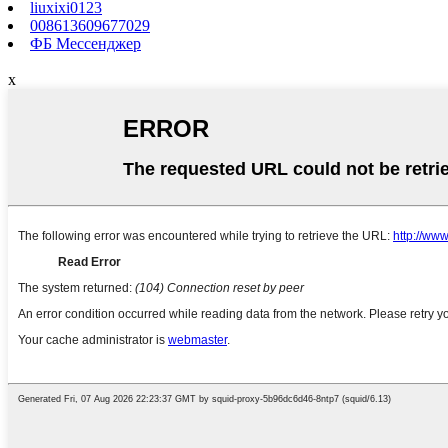
liuxixi0123
008613609677029
ФБ Мессенджер
x