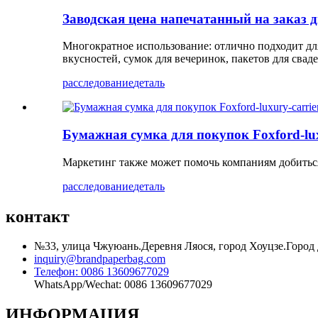
Заводская цена напечатанный на заказ
Многократное использование: отлично подходит для
вкусностей, сумок для вечеринок, пакетов для свад
расследование
деталь
Бумажная сумка для покупок Foxford-lux
Маркетинг также может помочь компаниям добиться
расследование
деталь
контакт
№33, улица Чжуюань.Деревня Ляося, город Хоуцзе.Город
inquiry@brandpaperbag.com
Телефон: 0086 13609677029
WhatsApp/Wechat: 0086 13609677029
ИНФОРМАЦИЯ