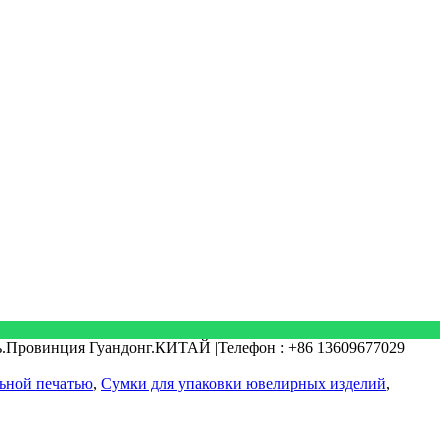
ь.Провинция Гуандонг.КИТАЙ |Телефон : +86 13609677029
ьной печатью
,
Сумки для упаковки ювелирных изделий
,