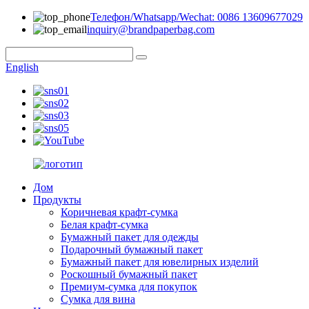
Телефон/Whatsapp/Wechat: 0086 13609677029
inquiry@brandpaperbag.com
English
Дом
Продукты
Коричневая крафт-сумка
Белая крафт-сумка
Бумажный пакет для одежды
Подарочный бумажный пакет
Бумажный пакет для ювелирных изделий
Роскошный бумажный пакет
Премиум-сумка для покупок
Сумка для вина