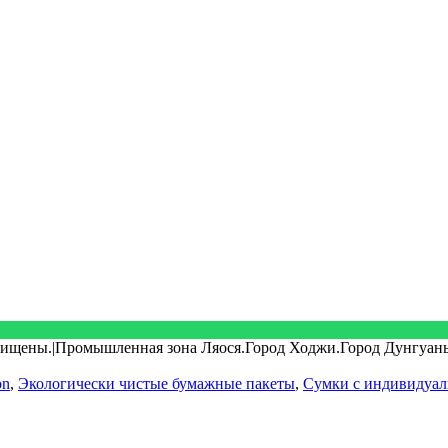
ащищены.|Промышленная зона Ляося.Город Ходжи.Город Дунгуан
on
,
Экологически чистые бумажные пакеты
,
Сумки с индивидуал