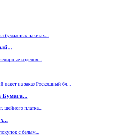
й...
Бумага...
...