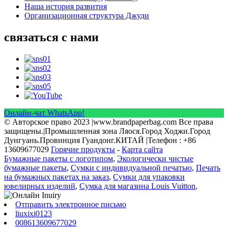
Наша история развития
Организационная структура Джуди
связаться с нами
Онлайн-чат WhatsApp!
© Авторское право 2023 |www.brandpaperbag.com Все права
защищены.|Промышленная зона Ляося.Город Ходжи.Город
Дунгуань.Провинция Гуандонг.КИТАЙ |Телефон : +86
13609677029
Горячие продукты
-
Карта сайта
Бумажные пакеты с логотипом
,
Экологически чистые
бумажные пакеты
,
Сумки с индивидуальной печатью
,
Печать
на бумажных пакетах на заказ
,
Сумки для упаковки
ювелирных изделий
,
Сумка для магазина Louis Vuitton
,
Отправить электронное письмо
liuxixi0123
008613609677029