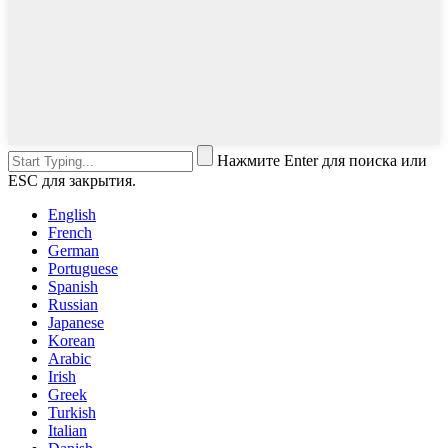
Нажмите Enter для поиска или
ESC для закрытия.
English
French
German
Portuguese
Spanish
Russian
Japanese
Korean
Arabic
Irish
Greek
Turkish
Italian