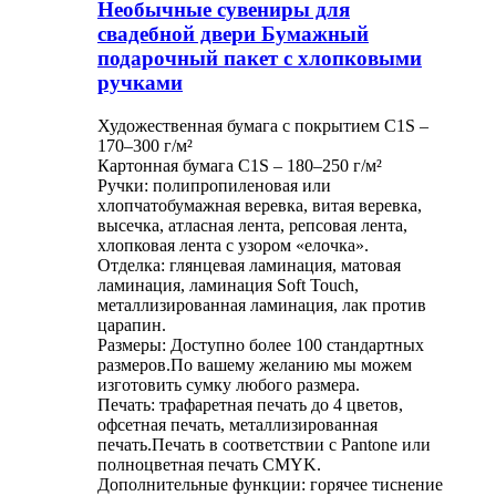
Необычные сувениры для
свадебной двери Бумажный
подарочный пакет с хлопковыми
ручками
Художественная бумага с покрытием C1S –
170–300 г/м²
Картонная бумага C1S – 180–250 г/м²
Ручки: полипропиленовая или
хлопчатобумажная веревка, витая веревка,
высечка, атласная лента, репсовая лента,
хлопковая лента с узором «елочка».
Отделка: глянцевая ламинация, матовая
ламинация, ламинация Soft Touch,
металлизированная ламинация, лак против
царапин.
Размеры: Доступно более 100 стандартных
размеров.По вашему желанию мы можем
изготовить сумку любого размера.
Печать: трафаретная печать до 4 цветов,
офсетная печать, металлизированная
печать.Печать в соответствии с Pantone или
полноцветная печать CMYK.
Дополнительные функции: горячее тиснение