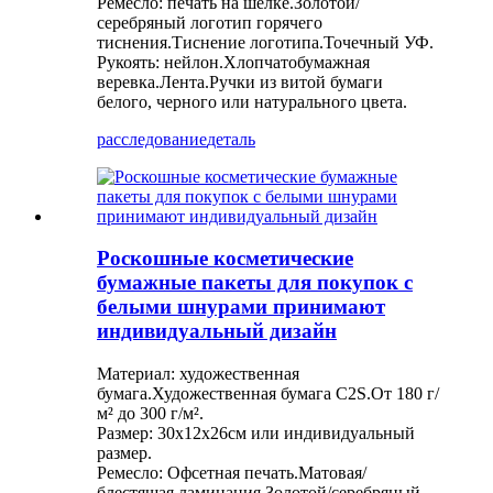
Ремесло: печать на шелке.Золотой/
серебряный логотип горячего
тиснения.Тиснение логотипа.Точечный УФ.
Рукоять: нейлон.Хлопчатобумажная
веревка.Лента.Ручки из витой бумаги
белого, черного или натурального цвета.
расследование
деталь
Роскошные косметические
бумажные пакеты для покупок с
белыми шнурами принимают
индивидуальный дизайн
Материал: художественная
бумага.Художественная бумага C2S.От 180 г/
м² до 300 г/м².
Размер: 30х12х26см или индивидуальный
размер.
Ремесло: Офсетная печать.Матовая/
блестящая ламинация.Золотой/серебряный