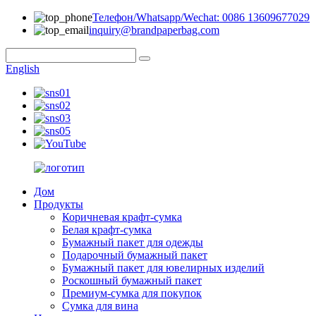
Телефон/Whatsapp/Wechat: 0086 13609677029
inquiry@brandpaperbag.com
English
Дом
Продукты
Коричневая крафт-сумка
Белая крафт-сумка
Бумажный пакет для одежды
Подарочный бумажный пакет
Бумажный пакет для ювелирных изделий
Роскошный бумажный пакет
Премиум-сумка для покупок
Сумка для вина