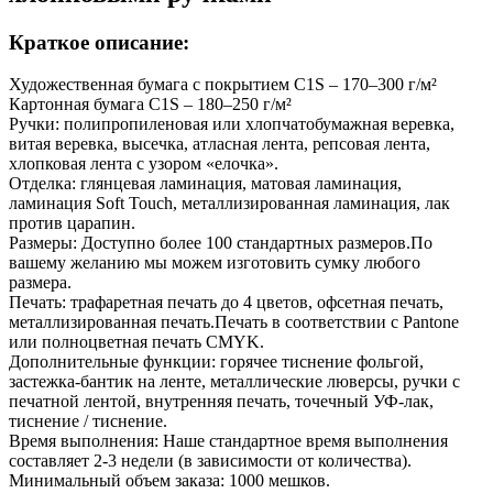
Краткое описание:
Художественная бумага с покрытием C1S – 170–300 г/м²
Картонная бумага C1S – 180–250 г/м²
Ручки: полипропиленовая или хлопчатобумажная веревка,
витая веревка, высечка, атласная лента, репсовая лента,
хлопковая лента с узором «елочка».
Отделка: глянцевая ламинация, матовая ламинация,
ламинация Soft Touch, металлизированная ламинация, лак
против царапин.
Размеры: Доступно более 100 стандартных размеров.По
вашему желанию мы можем изготовить сумку любого
размера.
Печать: трафаретная печать до 4 цветов, офсетная печать,
металлизированная печать.Печать в соответствии с Pantone
или полноцветная печать CMYK.
Дополнительные функции: горячее тиснение фольгой,
застежка-бантик на ленте, металлические люверсы, ручки с
печатной лентой, внутренняя печать, точечный УФ-лак,
тиснение / тиснение.
Время выполнения: Наше стандартное время выполнения
составляет 2-3 недели (в зависимости от количества).
Минимальный объем заказа: 1000 мешков.