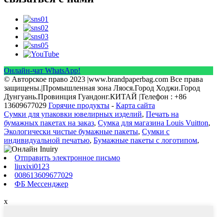
Онлайн-чат WhatsApp!
© Авторское право 2023 |www.brandpaperbag.com Все права
защищены.|Промышленная зона Ляося.Город Ходжи.Город
Дунгуань.Провинция Гуандонг.КИТАЙ |Телефон : +86
13609677029
Горячие продукты
-
Карта сайта
Сумки для упаковки ювелирных изделий
,
Печать на
бумажных пакетах на заказ
,
Сумка для магазина Louis Vuitton
,
Экологически чистые бумажные пакеты
,
Сумки с
индивидуальной печатью
,
Бумажные пакеты с логотипом
,
Отправить электронное письмо
liuxixi0123
008613609677029
ФБ Мессенджер
x