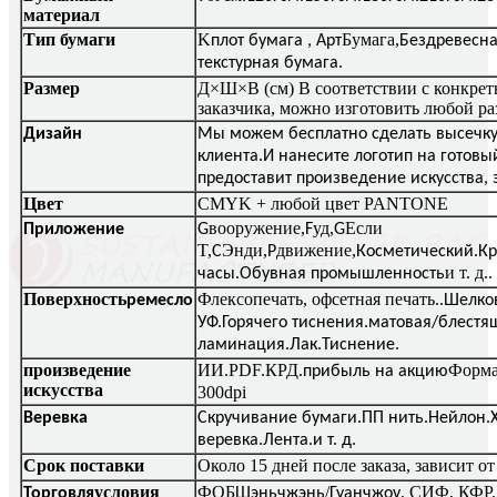
материал
Тип бумаги
K
Бумага,
плот бумага , Арт
Бездревесна
текстурная бумага.
Размер
Д×Ш×В (см) В соответствии с конкре
заказчика, можно изготовить любой ра
Дизайн
Мы можем бесплатно сделать высечку
клиента.И нанесите логотип на готовы
предоставит произведение искусства, 
Цвет
CMYK + любой цвет PANTONE
вооружение,
уд,
Если
Приложение
G
F
G
T,
Энди,
движение,
C
P
Косметический.Кр
и т. д.
часы.Обувная промышленность
.
Поверхность
Флексопечать, офсетная печать.
ремесло
.Шелко
УФ.Горячего тиснения.матовая/блестя
ламинация.Лак.Тиснение.
произведение
ИИ.PDF.КРД.
Форма
прибыль на акцию
искусства
300dpi
Веревка
Скручивание бумаги.ПП нить.Нейлон.
веревка.Лента.и т. д.
Срок поставки
Около 15 дней после заказа, зависит о
условия
ФОБ
/
, СИФ, КФР,
Торговля
Шэньчжэнь
Гуанчжоу