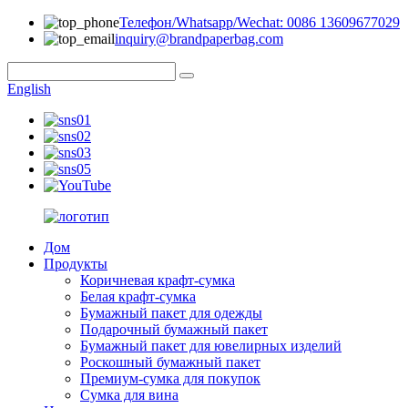
Телефон/Whatsapp/Wechat: 0086 13609677029
inquiry@brandpaperbag.com
English
Дом
Продукты
Коричневая крафт-сумка
Белая крафт-сумка
Бумажный пакет для одежды
Подарочный бумажный пакет
Бумажный пакет для ювелирных изделий
Роскошный бумажный пакет
Премиум-сумка для покупок
Сумка для вина