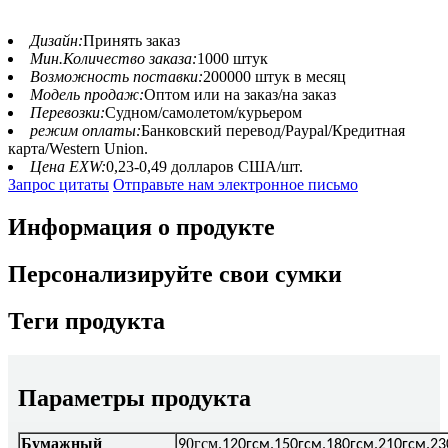
Дизайн:
Принять заказ
Мин.Количество заказа:
1000 штук
Возможность поставки:
200000 штук в месяц
Модель продаж:
Оптом или на заказ/на заказ
Перевозки:
Судном/самолетом/курьером
режим оплаты:
Банковский перевод/Paypal/Кредитная
карта/Western Union.
Цена EXW:
0,23-0,49 долларов США/шт.
Запрос цитаты
Отправьте нам электронное письмо
Информация о продукте
Персонализируйте свои сумки
Теги продукта
Параметры продукта
Бумажный
0гсм
9
.120гсм.150гсм.180гсм.210гсм.23