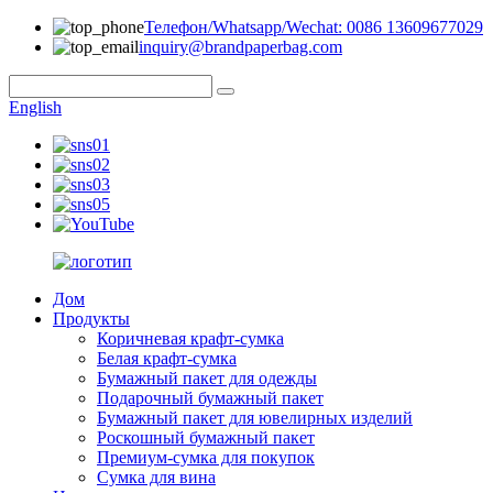
Телефон/Whatsapp/Wechat: 0086 13609677029
inquiry@brandpaperbag.com
English
Дом
Продукты
Коричневая крафт-сумка
Белая крафт-сумка
Бумажный пакет для одежды
Подарочный бумажный пакет
Бумажный пакет для ювелирных изделий
Роскошный бумажный пакет
Премиум-сумка для покупок
Сумка для вина