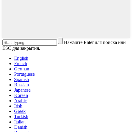
Нажмите Enter для поиска или
ESC для закрытия.
English
French
German
Portuguese
Spanish
Russian
Japanese
Korean
Arabic
Irish
Greek
Turkish
Italian
Danish