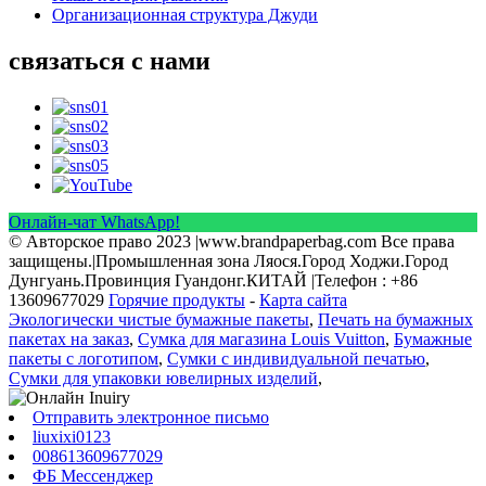
Организационная структура Джуди
связаться с нами
Онлайн-чат WhatsApp!
© Авторское право 2023 |www.brandpaperbag.com Все права
защищены.|Промышленная зона Ляося.Город Ходжи.Город
Дунгуань.Провинция Гуандонг.КИТАЙ |Телефон : +86
13609677029
Горячие продукты
-
Карта сайта
Экологически чистые бумажные пакеты
,
Печать на бумажных
пакетах на заказ
,
Сумка для магазина Louis Vuitton
,
Бумажные
пакеты с логотипом
,
Сумки с индивидуальной печатью
,
Сумки для упаковки ювелирных изделий
,
Отправить электронное письмо
liuxixi0123
008613609677029
ФБ Мессенджер