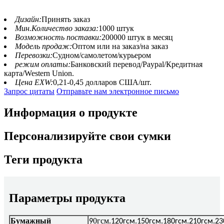
Дизайн:
Принять заказ
Мин.Количество заказа:
1000 штук
Возможность поставки:
200000 штук в месяц
Модель продаж:
Оптом или на заказ/на заказ
Перевозки:
Судном/самолетом/курьером
режим оплаты:
Банковский перевод/Paypal/Кредитная
карта/Western Union.
Цена EXW:
0,21-0,45 долларов США/шт.
Запрос цитаты
Отправьте нам электронное письмо
Информация о продукте
Персонализируйте свои сумки
Теги продукта
Параметры продукта
Бумажный
0гсм
9
.120гсм.150гсм.180гсм.210гсм.23