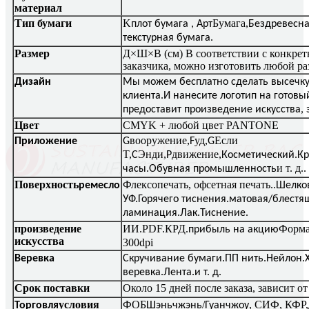
материал
Тип бумаги
K
Бумага,
плот бумага , Арт
Бездревесна
текстурная бумага.
Размер
Д×Ш×В (см) В соответствии с конкре
заказчика, можно изготовить любой ра
Дизайн
Мы можем бесплатно сделать высечку
клиента.И нанесите логотип на готовы
предоставит произведение искусства, 
Цвет
CMYK + любой цвет PANTONE
вооружение,
уд,
Если
Приложение
G
F
G
T,
Энди,
движение,
C
P
Косметический.Кр
и т. д.
часы.Обувная промышленность
.
Поверхность
Флексопечать, офсетная печать.
ремесло
.Шелко
УФ.Горячего тиснения.матовая/блестя
ламинация.Лак.Тиснение.
произведение
ИИ.PDF.КРД.
Форма
прибыль на акцию
искусства
300dpi
Веревка
Скручивание бумаги.ПП нить.Нейлон.
веревка.Лента.и т. д.
Срок поставки
Около 15 дней после заказа, зависит о
условия
ФОБ
/
, СИФ, КФР,
Торговля
Шэньчжэнь
Гуанчжоу